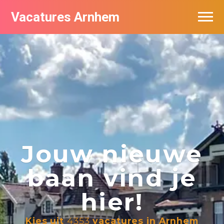
Vacatures Arnhem
Vacatures per bedrijf in Arnhem
Nieuwsbrief feed
Jouw nieuwe
baan vind je
hier!
Kies uit
4353
vacatures in Arnhem