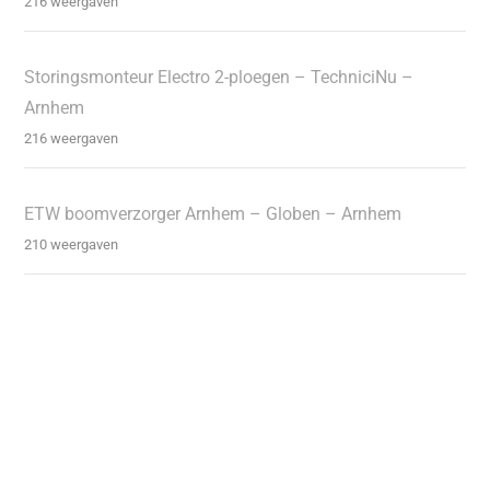
216 weergaven
Storingsmonteur Electro 2-ploegen – TechniciNu –
Arnhem
216 weergaven
ETW boomverzorger Arnhem – Globen – Arnhem
210 weergaven