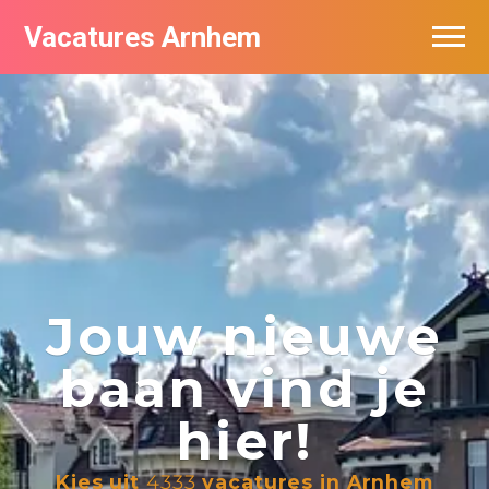
Vacatures Arnhem
Vacatures per bedrijf in Arnhem
Nieuwsbrief feed
Jouw nieuwe
baan vind je
hier!
Kies uit
4333
vacatures in Arnhem