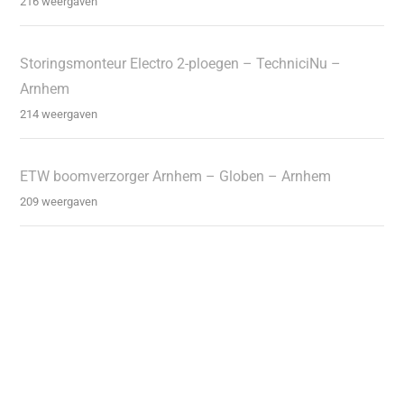
216 weergaven
Storingsmonteur Electro 2-ploegen – TechniciNu –
Arnhem
214 weergaven
ETW boomverzorger Arnhem – Globen – Arnhem
209 weergaven