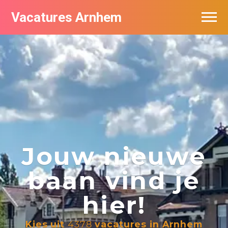
Vacatures Arnhem
Vacatures per bedrijf in Arnhem
Nieuwsbrief feed
Jouw nieuwe
baan vind je
hier!
Kies uit
4378
vacatures in Arnhem