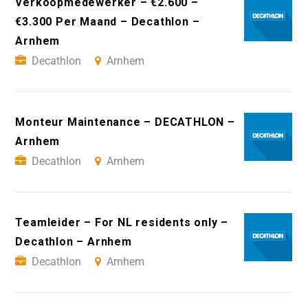
Verkoopmedewerker – €2.600 –
€3.300 Per Maand – Decathlon –
Arnhem
Decathlon
Arnhem
Monteur Maintenance – DECATHLON –
Arnhem
Decathlon
Arnhem
Teamleider – For NL residents only –
Decathlon – Arnhem
Decathlon
Arnhem