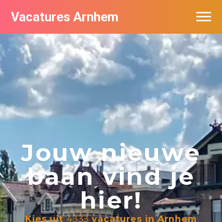
Vacatures Arnhem
Vacatures per bedrijf in Arnhem
Nieuwsbrief feed
Jouw nieuwe
baan vind je
hier!
Kies uit
4333
vacatures in Arnhem