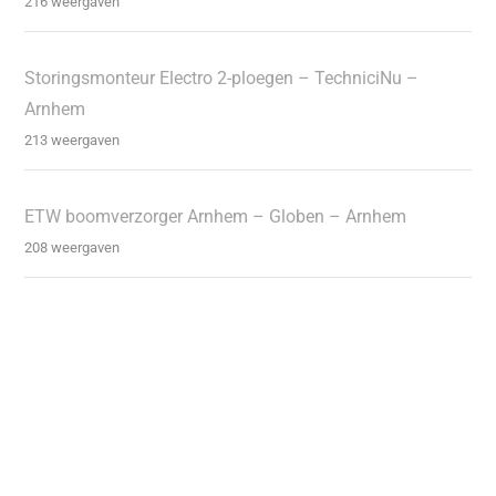
216 weergaven
Storingsmonteur Electro 2-ploegen – TechniciNu –
Arnhem
213 weergaven
ETW boomverzorger Arnhem – Globen – Arnhem
208 weergaven