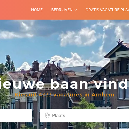
HOME
BEDRIJVEN
GRATIS VACATURE PLA
euwe baan vind 
Kies uit
4333
vacatures in Arnhem