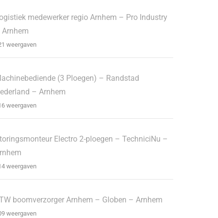
ogistiek medewerker regio Arnhem – Pro Industry
 Arnhem
21 weergaven
achinebediende (3 Ploegen) – Randstad
ederland – Arnhem
16 weergaven
toringsmonteur Electro 2-ploegen – TechniciNu –
rnhem
14 weergaven
TW boomverzorger Arnhem – Globen – Arnhem
09 weergaven