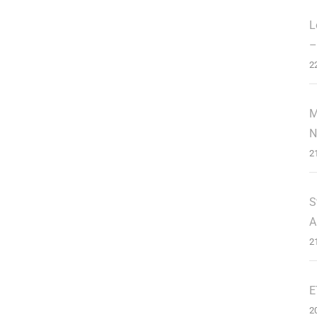
L
–
2
M
N
2
S
A
2
E
2