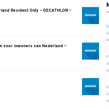
erland Resident Only – DECATHLON –
M
A
8
n voor inwoners van Nederland –
P
A
2
m
K
D
2