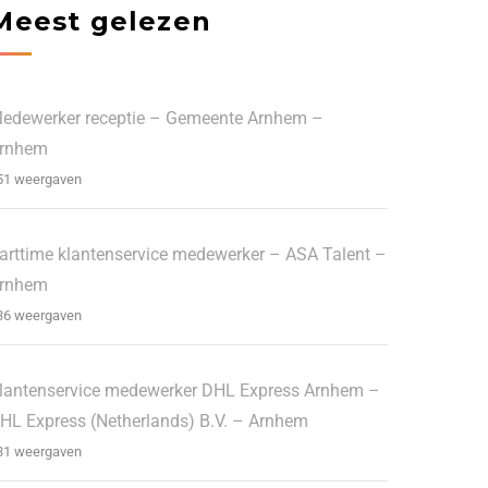
Meest gelezen
edewerker receptie – Gemeente Arnhem –
rnhem
51 weergaven
arttime klantenservice medewerker – ASA Talent –
rnhem
36 weergaven
lantenservice medewerker DHL Express Arnhem –
HL Express (Netherlands) B.V. – Arnhem
31 weergaven