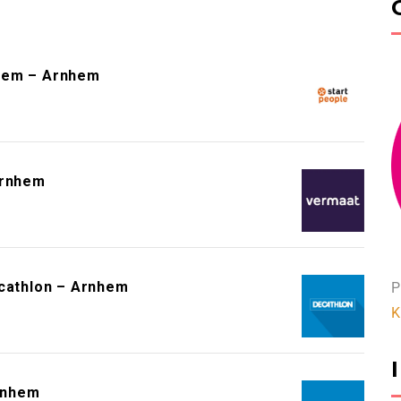
hem – Arnhem
Arnhem
athlon – Arnhem
P
K
rnhem