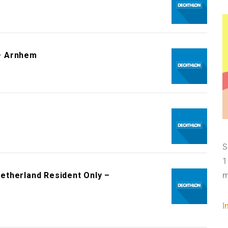
– Arnhem
S
1
etherland Resident Only –
m
I