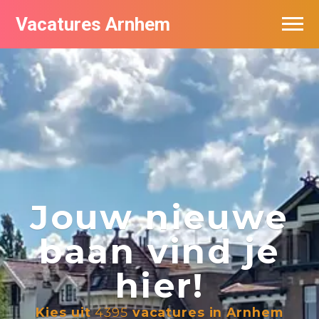
Vacatures Arnhem
Vacatures per bedrijf in Arnhem
Nieuwsbrief feed
Jouw nieuwe
baan vind je
hier!
Kies uit
4395
vacatures in Arnhem