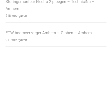
Storingsmonteur Electro 2-ploegen – TechniciNu –
Arnhem
218 weergaven
ETW boomverzorger Arnhem – Globen – Arnhem
211 weergaven