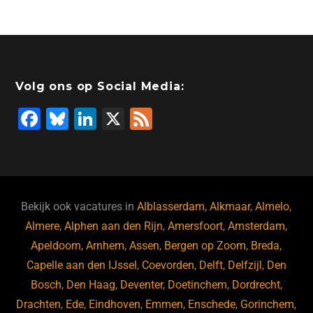
Volg ons op Social Media:
F
Bl
Li
X
F
a
u
n
e
c
e
k
e
e
s
e
d
b
ky
dI
Bekijk ook vacatures in
Alblasserdam
,
Alkmaar
,
Almelo
,
o
n
Almere
,
Alphen aan den Rijn
,
Amersfoort
,
Amsterdam
,
Apeldoorn
,
Arnhem
,
Assen
,
Bergen op Zoom
,
Breda
,
o
Capelle aan den IJssel
,
Coevorden
,
Delft
,
Delfzijl
,
Den
k
Bosch
,
Den Haag
,
Deventer
,
Doetinchem
,
Dordrecht
,
Drachten
,
Ede
,
Eindhoven
,
Emmen
,
Enschede
,
Gorinchem
,