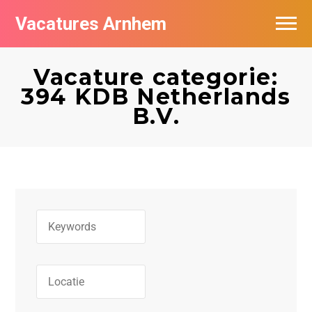
Vacatures Arnhem
Vacatures per bedrijf in Arnhem
Vacature categorie:
Nieuwsbrief feed
394 KDB Netherlands
B.V.